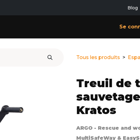
Blog
SERVICES
CONTACT
À PROPOS
Se con
Tous les produits
Espa
Treuil de t
sauvetage
Kratos
ARGO -
Rescue and wor
MultiSafeWay & Easy