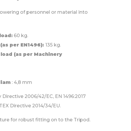
 lowering of personnel or material into
load:
60 kg.
 (as per EN1496):
135 kg.
oad (as per Machinery
diam
: 4,8 mm
y Directive 2006/42/EC, EN 1496:2017
ATEX Directive 2014/34/EU.
ure for robust fitting on to the Tripod.