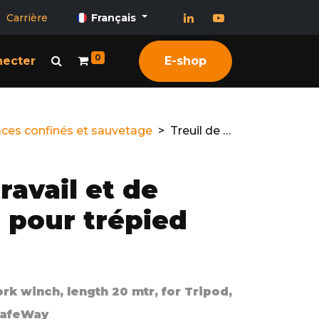
Carrière
Français
0
necter
E-shop
ces confinés et sauvetage
Treuil de travail et de sauvetage pour trépied Kratos
ravail et de
 pour trépied
k winch, length 20 mtr, for Tripod,
SafeWay