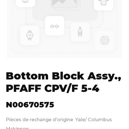
Bottom Block Assy.,
PFAFF CPV/F 5-4
N00670575
Pièces de rechange d'origine Yale/ Columbus
Mckinnon