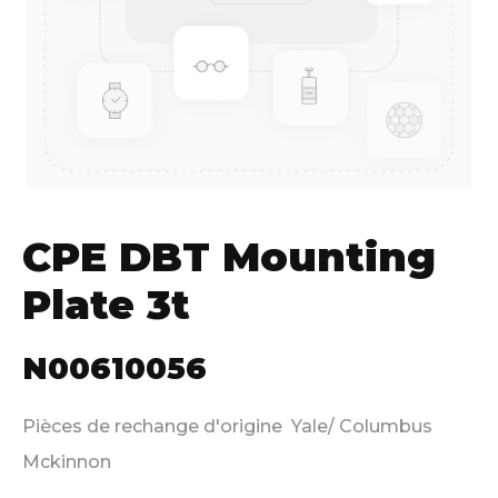
CPE DBT Mounting
Plate 3t
N00610056
Pièces de rechange d'origine Yale/ Columbus
Mckinnon