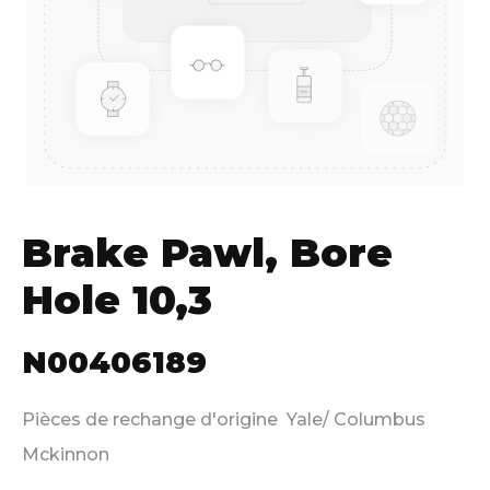
Brake Pawl, Bore
Hole 10,3
N00406189
Pièces de rechange d'origine Yale/ Columbus
Mckinnon