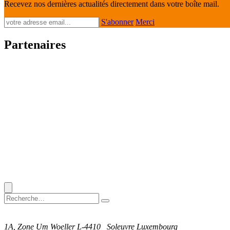
Recevez nos dernières actualités directement dans votre boîte mail.
S'abonner
Merci
Partenaires
1A, Zone Um Woeller
L-4410
Soleuvre
Luxembourg