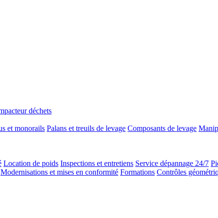
mpacteur déchets
s et monorails
Palans et treuils de levage
Composants de levage
Manip
é
Location de poids
Inspections et entretiens
Service dépannage 24/7
Pi
Modernisations et mises en conformité
Formations
Contrôles géométri