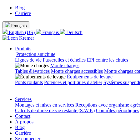
Blog
Carrière
Français
English (US)
Français
Deutsch
Produits
Protection antichute
Lignes de vie
Passerelles et échelles
EPI contre les chutes
Monte charges
Tables élévatrices
Monte charges accessibles
Monte charges co
Équipements de levage
Ponts roulants
Potences et portiques d'atelier
Systèmes suspendu
Services
Montages et mises en services
Réceptions avec organisme agré
Calculs de durée de vie restante (S.W.P.)
Contrôles périodiques
Contact
À propos
Blog
Carrière
Se connecter