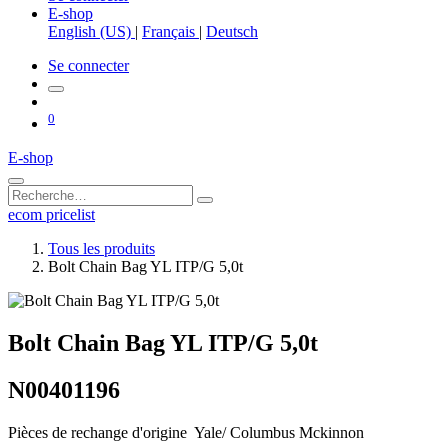
E-shop
English (US)
|
Français
|
Deutsch
Se connecter
0
E-shop
ecom pricelist
Tous les produits
Bolt Chain Bag YL ITP/G 5,0t
Bolt Chain Bag YL ITP/G 5,0t
N00401196
Pièces de rechange d'origine Yale/ Columbus Mckinnon