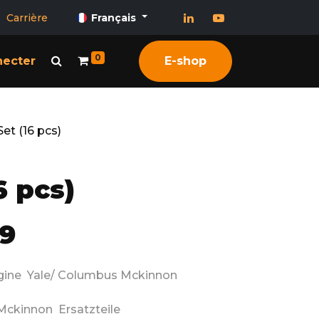
Carrière
Français
0
necter
E-shop
Set (16 pcs)
6 pcs)
9
igine Yale/ Columbus Mckinnon
Mckinnon Ersatzteile