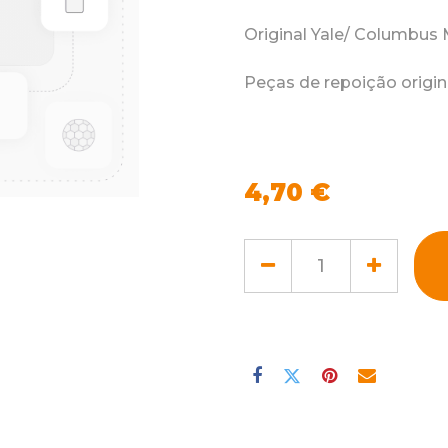
Original Yale/ Columbus
Peças de repoição origi
4,70
€