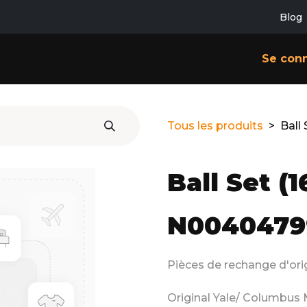
Blog
SERVICES
CONTACT
À PROPOS
Se con
Tous les produits
Ball 
Ball Set (1
N0040479
Pièces de rechange d'or
Original Yale/ Columbus 