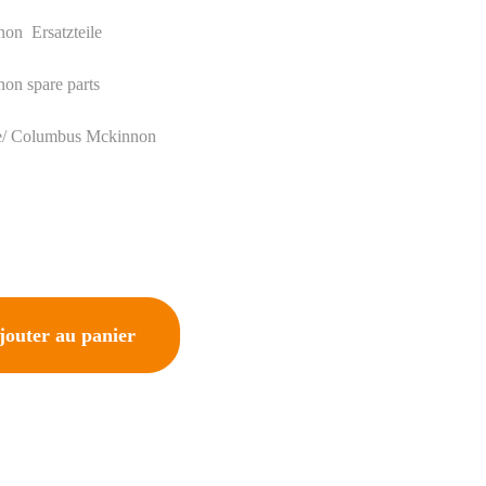
Mckinnon Ersatzteile
 Mckinnon spare parts
nais Yale/ Columbus Mckinnon
Ajouter au panier