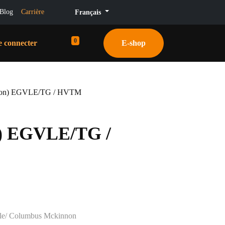
g
Carrière
Français
0
nnecter
E-shop
 (1,2 Ton) EGVLE/TG / HVTM
Ton) EGVLE/TG /
4
igine Yale/ Columbus Mckinnon