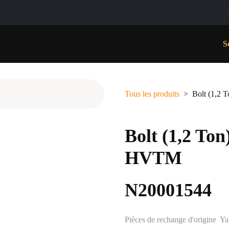
Blo
ES
CONTACT
À PROPOS
Se co
Tous les produits
Bolt
Bolt (1,2 
HVTM
N2000154
Pièces de rechange d'or