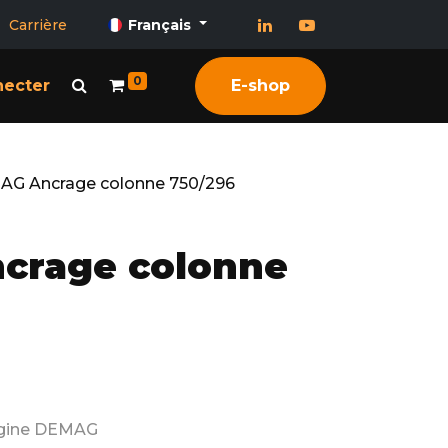
Carrière
Français
0
necter
E-shop
G Ancrage colonne 750/296
crage colonne
rigine DEMAG