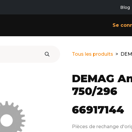
Blog
SERVICES
CONTACT
À PROPOS
Se con
Tous les produits
DEMA
DEMAG An
750/296
66917144
Pièces de rechange d'o