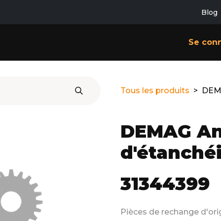
Blog
SERVICES
CONTACT
À PROPOS
Se con
Tous les produits
DEMA
DEMAG A
d'étanchéi
31344399
Pièces de rechange d'o