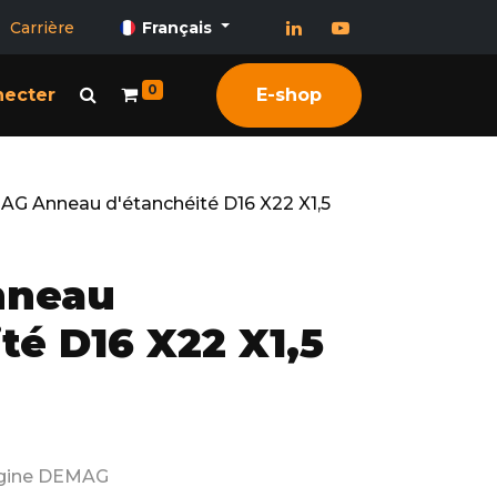
Carrière
Français
0
necter
E-shop
G Anneau d'étanchéité D16 X22 X1,5
nneau
té D16 X22 X1,5
rigine DEMAG