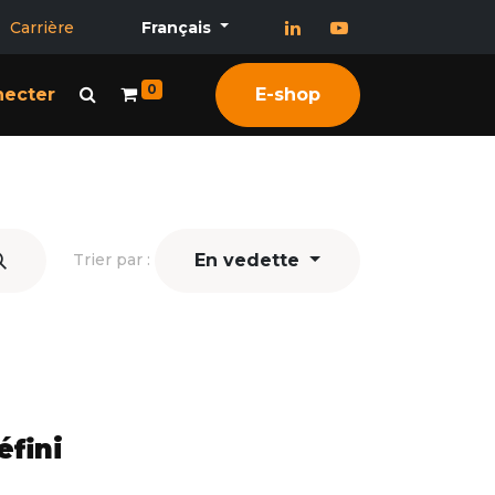
Carrière
Français
0
necter
E-shop
En vedette
Trier par :
éfini