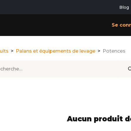
Blog
ES
CONTACT
À PROPOS
Se con
uits
Palans et équipements de levage
Potences
Aucun produit d