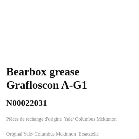
Bearbox grease
Grafloscon A-G1
N00022031
Pièces de rechange d'origine Yale/ Columbus
Mckinnon