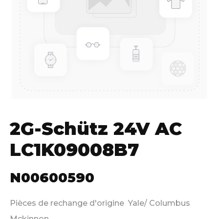
2G-Schütz 24V AC
LC1K09008B7
N00600590
Pièces de rechange d'origine Yale/ Columbus
Mckinnon