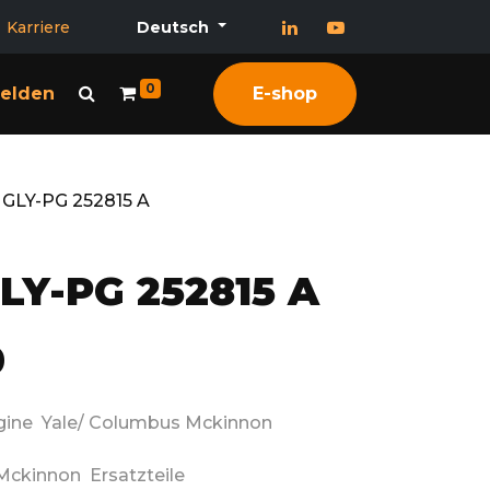
Karriere
Deutsch
0
elden
E-shop
 GLY-PG 252815 A
LY-PG 252815 A
0
igine Yale/ Columbus Mckinnon
Mckinnon Ersatzteile