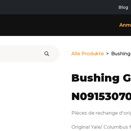
Blog
TLEISTUNGEN
KONTAKT
ÜBER UNS
Anm
Alle Produkte
Bushing
Bushing G
N0915307
Pièces de rechange d'or
Original Yale/ Columbus 