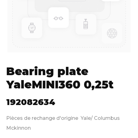
Bearing plate
YaleMINI360 0,25t
192082634
Pièces de rechange d'origine Yale/ Columbus
Mckinnon